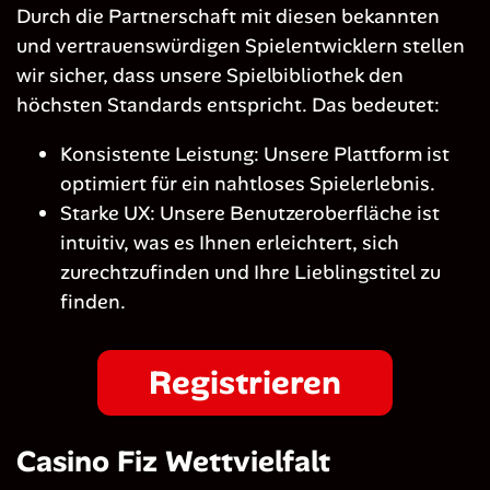
Durch die Partnerschaft mit diesen bekannten
und vertrauenswürdigen Spielentwicklern stellen
wir sicher, dass unsere Spielbibliothek den
höchsten Standards entspricht. Das bedeutet:
Konsistente Leistung: Unsere Plattform ist
optimiert für ein nahtloses Spielerlebnis.
Starke UX: Unsere Benutzeroberfläche ist
intuitiv, was es Ihnen erleichtert, sich
zurechtzufinden und Ihre Lieblingstitel zu
finden.
Registrieren
Casino Fiz Wettvielfalt