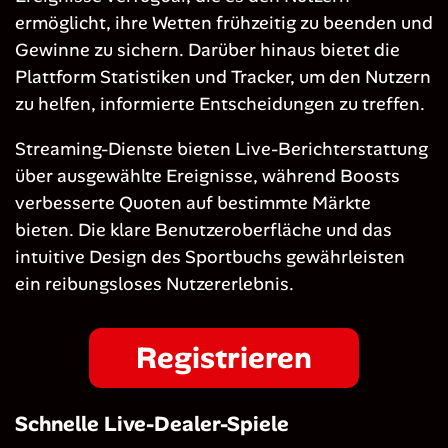
ermöglicht, ihre Wetten frühzeitig zu beenden und
Gewinne zu sichern. Darüber hinaus bietet die
Plattform Statistiken und Tracker, um den Nutzern
zu helfen, informierte Entscheidungen zu treffen.
Streaming-Dienste bieten Live-Berichterstattung
über ausgewählte Ereignisse, während Boosts
verbesserte Quoten auf bestimmte Märkte
bieten. Die klare Benutzeroberfläche und das
intuitive Design des Sportbuchs gewährleisten
ein reibungsloses Nutzererlebnis.
Registrieren
Schnelle Live-Dealer-Spiele