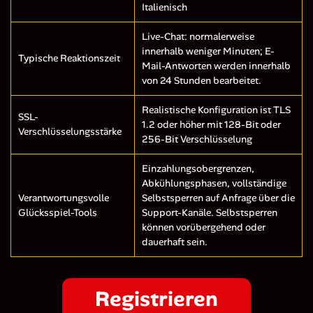
Italienisch
Live-Chat: normalerweise
innerhalb weniger Minuten; E-
Typische Reaktionszeit
Mail-Antworten werden innerhalb
von 24 Stunden bearbeitet.
Realistische Konfiguration ist TLS
SSL-
1.2 oder höher mit 128-Bit oder
Verschlüsselungsstärke
256-Bit Verschlüsselung
Einzahlungsobergrenzen,
Abkühlungsphasen, vollständige
Verantwortungsvolle
Selbstsperren auf Anfrage über die
Glücksspiel-Tools
Support-Kanäle. Selbstsperren
können vorübergehend oder
dauerhaft sein.
Registrieren