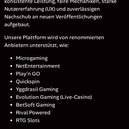
konsistente Leistung, faire Mechaniken, starke
Nutzererfahrung (UX) und zuverlässigen
Nachschub an neuen Veröffentlichungen
aufgebaut.
Unsere Plattform wird von renommierten
Anbietern unterstützt, wie:
Microgaming
NetEntertainment
Play'n GO
Quickspin
Yggdrasil Gaming
Evolution Gaming (Live-Casino)
BetSoft Gaming
Rival Powered
RTG Slots