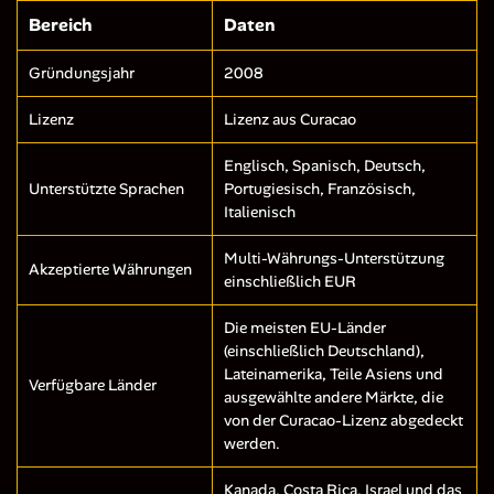
Bereich
Daten
Gründungsjahr
2008
Lizenz
Lizenz aus Curacao
Englisch, Spanisch, Deutsch,
Unterstützte Sprachen
Portugiesisch, Französisch,
Italienisch
Multi-Währungs-Unterstützung
Akzeptierte Währungen
einschließlich EUR
Die meisten EU-Länder
(einschließlich Deutschland),
Lateinamerika, Teile Asiens und
Verfügbare Länder
ausgewählte andere Märkte, die
von der Curacao-Lizenz abgedeckt
werden.
Kanada, Costa Rica, Israel und das