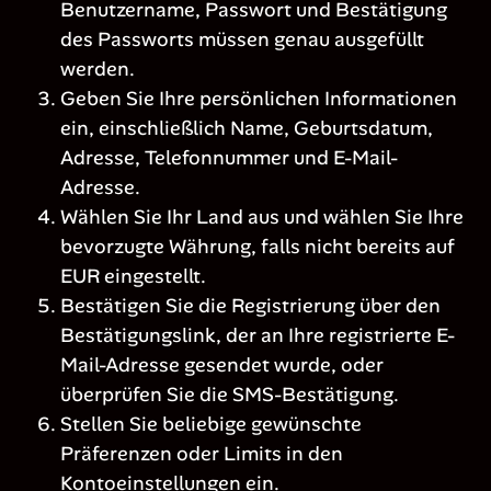
Benutzername, Passwort und Bestätigung
des Passworts müssen genau ausgefüllt
werden.
Geben Sie Ihre persönlichen Informationen
ein, einschließlich Name, Geburtsdatum,
Adresse, Telefonnummer und E-Mail-
Adresse.
Wählen Sie Ihr Land aus und wählen Sie Ihre
bevorzugte Währung, falls nicht bereits auf
EUR eingestellt.
Bestätigen Sie die Registrierung über den
Bestätigungslink, der an Ihre registrierte E-
Mail-Adresse gesendet wurde, oder
überprüfen Sie die SMS-Bestätigung.
Stellen Sie beliebige gewünschte
Präferenzen oder Limits in den
Kontoeinstellungen ein.