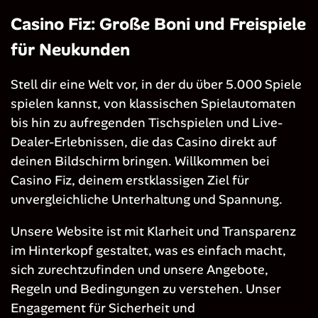
Casino Fiz: Große Boni und Freispiele
für Neukunden
Stell dir eine Welt vor, in der du über 5.000 Spiele
spielen kannst, von klassischen Spielautomaten
bis hin zu aufregenden Tischspielen und Live-
Dealer-Erlebnissen, die das Casino direkt auf
deinen Bildschirm bringen. Willkommen bei
Casino Fiz, deinem erstklassigen Ziel für
unvergleichliche Unterhaltung und Spannung.
Unsere Website ist mit Klarheit und Transparenz
im Hinterkopf gestaltet, was es einfach macht,
sich zurechtzufinden und unsere Angebote,
Regeln und Bedingungen zu verstehen. Unser
Engagement für Sicherheit und