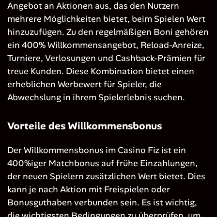
Angebot an Aktionen aus, das den Nutzern
mehrere Möglichkeiten bietet, beim Spielen Wert
hinzuzufügen. Zu den regelmäßigen Boni gehören
ein 400% Willkommensangebot, Reload-Anreize,
Turniere, Verlosungen und Cashback-Prämien für
treue Kunden. Diese Kombination bietet einen
erheblichen Werbewert für Spieler, die
Abwechslung in ihrem Spielerlebnis suchen.
Vorteile des Willkommensbonus
Der Willkommensbonus im Casino Fiz ist ein
400%iger Matchbonus auf frühe Einzahlungen,
der neuen Spielern zusätzlichen Wert bietet. Dies
kann je nach Aktion mit Freispielen oder
Bonusguthaben verbunden sein. Es ist wichtig,
die wichtigsten Bedingungen zu überprüfen, um