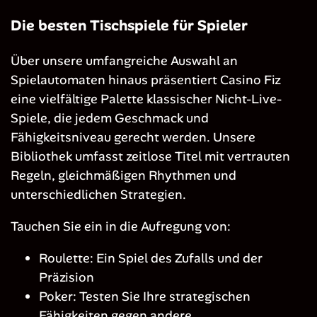
Die besten Tischspiele für Spieler
Über unsere umfangreiche Auswahl an
Spielautomaten hinaus präsentiert Casino Fiz
eine vielfältige Palette klassischer Nicht-Live-
Spiele, die jedem Geschmack und
Fähigkeitsniveau gerecht werden. Unsere
Bibliothek umfasst zeitlose Titel mit vertrauten
Regeln, gleichmäßigen Rhythmen und
unterschiedlichen Strategien.
Tauchen Sie ein in die Aufregung von:
Roulette: Ein Spiel des Zufalls und der
Präzision
Poker: Testen Sie Ihre strategischen
Fähigkeiten gegen andere