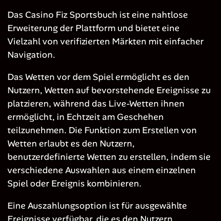
Das Casino Fiz Sportsbuch ist eine nahtlose
Erweiterung der Plattform und bietet eine
Vielzahl von verifizierten Märkten mit einfacher
Navigation.
Das Wetten vor dem Spiel ermöglicht es den
Nutzern, Wetten auf bevorstehende Ereignisse zu
platzieren, während das Live-Wetten ihnen
ermöglicht, in Echtzeit am Geschehen
teilzunehmen. Die Funktion zum Erstellen von
Wetten erlaubt es den Nutzern,
benutzerdefinierte Wetten zu erstellen, indem sie
verschiedene Auswahlen aus einem einzelnen
Spiel oder Ereignis kombinieren.
Eine Auszahlungsoption ist für ausgewählte
Ereignisse verfügbar, die es den Nutzern